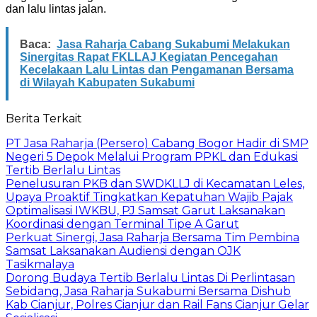
dan lalu lintas jalan.
Baca:
Jasa Raharja Cabang Sukabumi Melakukan
Sinergitas Rapat FKLLAJ Kegiatan Pencegahan
Kecelakaan Lalu Lintas dan Pengamanan Bersama
di Wilayah Kabupaten Sukabumi
Berita Terkait
PT Jasa Raharja (Persero) Cabang Bogor Hadir di SMP
Negeri 5 Depok Melalui Program PPKL dan Edukasi
Tertib Berlalu Lintas
Penelusuran PKB dan SWDKLLJ di Kecamatan Leles,
Upaya Proaktif Tingkatkan Kepatuhan Wajib Pajak
Optimalisasi IWKBU, PJ Samsat Garut Laksanakan
Koordinasi dengan Terminal Tipe A Garut
Perkuat Sinergi, Jasa Raharja Bersama Tim Pembina
Samsat Laksanakan Audiensi dengan OJK
Tasikmalaya
Dorong Budaya Tertib Berlalu Lintas Di Perlintasan
Sebidang, Jasa Raharja Sukabumi Bersama Dishub
Kab Cianjur, Polres Cianjur dan Rail Fans Cianjur Gelar