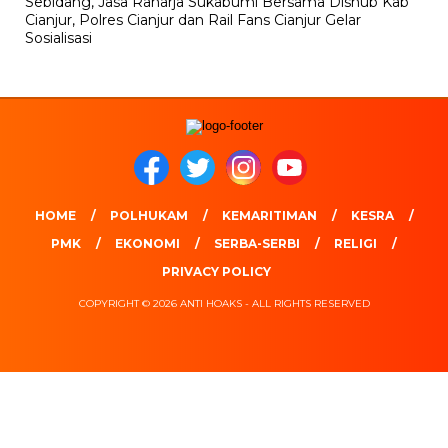
Sebidang, Jasa Raharja Sukabumi Bersama Dishub Kab
Cianjur, Polres Cianjur dan Rail Fans Cianjur Gelar
Sosialisasi
HOME
POLHUKAM
KEMARITIMAN
KESRA
PMK
EKONOMI
SERBA-SERBI
RELIGI
PRIVACY POLICY
COPYRIGHT © 2026 ANTI HOAKS - ALL RIGHTS RESERVED