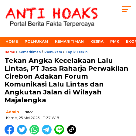
HOME
POLHUKAM
KEMARITIMAN
KESRA
PMK
EKO
/
/
/
Home
Kemaritiman
Polhukam
Topik Terkini
Tekan Angka Kecelakaan Lalu
Lintas, PT Jasa Raharja Perwakilan
Cirebon Adakan Forum
Komunikasi Lalu Lintas dan
Angkutan Jalan di Wilayah
Majalengka
Admin
- Editor
Kamis, 25 Mei 2023 - 11:37 WIB