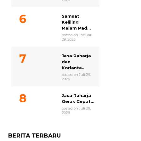
Samsat
Keliling
Malam Pad...
posted on Januari
29, 2026
Jasa Raharja
dan
Korlanta...
posted on Juli 29,
2026
Jasa Raharja
Gerak Cepat...
posted on Juli 29,
2026
BERITA TERBARU