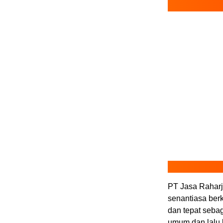
PT Jasa Rahar
senantiasa ber
dan tepat seba
umum dan lalu l