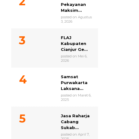
Pekayanan
Maksim...
posted on Agustus
3, 2026
FLAJ
Kabupaten
Cianjur Ge...
posted on Mei 6,
2026
Samsat
Purwakarta
Laksana...
posted on Maret 6,
2025
Jasa Raharja
Cabang
Sukab...
posted on April 7,
2025