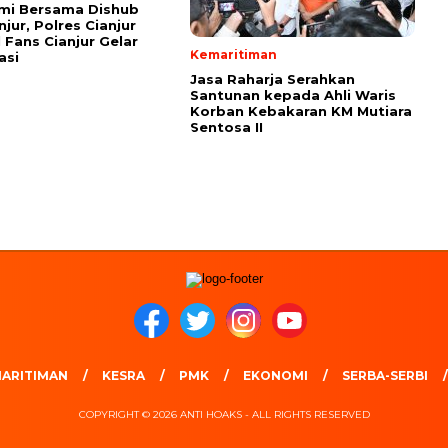
mi Bersama Dishub
jur, Polres Cianjur
l Fans Cianjur Gelar
Kemaritiman
asi
Jasa Raharja Serahkan
Santunan kepada Ahli Waris
Korban Kebakaran KM Mutiara
Sentosa II
ARITIMAN
KESRA
PMK
EKONOMI
SERBA-SERBI
COPYRIGHT © 2026 ANTI HOAKS - ALL RIGHTS RESERVED