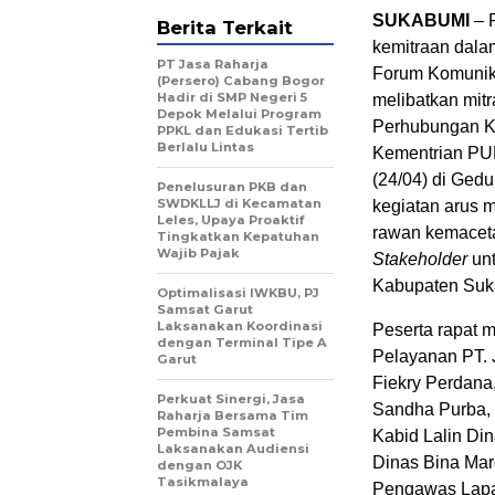
SUKABUMI
– 
Berita Terkait
kemitraan dala
PT Jasa Raharja
Forum Komunika
(Persero) Cabang Bogor
Hadir di SMP Negeri 5
melibatkan mitr
Depok Melalui Program
Perhubungan K
PPKL dan Edukasi Tertib
Berlalu Lintas
Kementrian PU
(24/04) di Ge
Penelusuran PKB dan
SWDKLLJ di Kecamatan
kegiatan arus 
Leles, Upaya Proaktif
rawan kemaceta
Tingkatkan Kepatuhan
Wajib Pajak
Stakeholder
unt
Kabupaten Suk
Optimalisasi IWKBU, PJ
Samsat Garut
Laksanakan Koordinasi
Peserta rapat 
dengan Terminal Tipe A
Pelayanan PT. 
Garut
Fiekry Perdana
Perkuat Sinergi, Jasa
Sandha Purba, 
Raharja Bersama Tim
Pembina Samsat
Kabid Lalin Di
Laksanakan Audiensi
Dinas Bina Mar
dengan OJK
Tasikmalaya
Pengawas Lapa