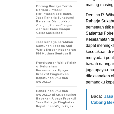
masing-masing 
Dorong Budaya Tertib
Berlalu Lintas Di
Perlintasan Sebidang,
Dentino R. Wibo
Jasa Raharja Sukabumi
Raharja Sukab
Bersama Dishub Kab
Cianjur, Polres Cianjur
pemetaan titik 
dan Rail Fans Cianjur
Gelar Sosialisasi
Satlantas Polr
Keselamatan di
Jasa Raharja Serahkan
dapat meningka
Santunan kepada Ahli
Waris Korban Kebakaran
kecelakaan di 
KM Mutiara Sentosa II
menyadari penti
Penelusuran Wajib Pajak
bawah naungan 
di Kelurahan
juga upaya-upa
Kersamenak, Upaya
Proaktif Tingkatkan
dilaksanakan o
Kepatuhan PKB dan
SWDKLLJ
pemangku kepen
Penagihan PKB dan
SWDKLLJ di Kp. Saguling
Baca:
Jasa
Babakan, Upaya Proaktif
Cabang Bek
Jasa Raharja Tingkatkan
Kepatuhan Wajib Pajak