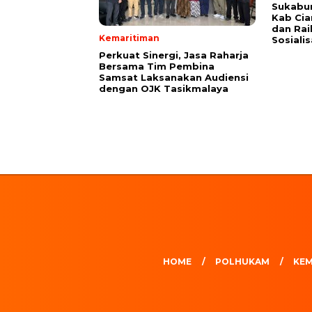
Sukabu
Kab Cian
dan Rai
Kemaritiman
Sosialis
Perkuat Sinergi, Jasa Raharja
Bersama Tim Pembina
Samsat Laksanakan Audiensi
dengan OJK Tasikmalaya
HOME
POLHUKAM
KEM