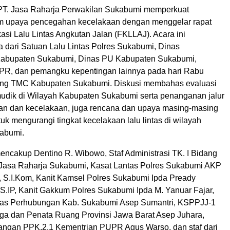
PT. Jasa Raharja Perwakilan Sukabumi memperkuat
m upaya pencegahan kecelakaan dengan menggelar rapat
si Lalu Lintas Angkutan Jalan (FKLLAJ). Acara ini
a dari Satuan Lalu Lintas Polres Sukabumi, Dinas
abupaten Sukabumi, Dinas PU Kabupaten Sukabumi,
PR, dan pemangku kepentingan lainnya pada hari Rabu
dung TMC Kabupaten Sukabumi. Diskusi membahas evaluasi
mudik di Wilayah Kabupaten Sukabumi serta penanganan jalur
n dan kecelakaan, juga rencana dan upaya masing-masing
uk mengurangi tingkat kecelakaan lalu lintas di wilayah
abumi.
mencakup Dentino R. Wibowo, Staf Administrasi TK. I Bidang
Jasa Raharja Sukabumi, Kasat Lantas Polres Sukabumi AKP
, S.I.Kom, Kanit Kamsel Polres Sukabumi Ipda Pready
S.IP, Kanit Gakkum Polres Sukabumi Ipda M. Yanuar Fajar,
nas Perhubungan Kab. Sukabumi Asep Sumantri, KSPPJJ-1
ga dan Penata Ruang Provinsi Jawa Barat Asep Juhara,
ngan PPK.2.1 Kementrian PUPR Agus Warso, dan staf dari