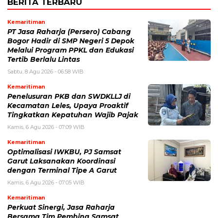
BERITA TERBARU
Kemaritiman
PT Jasa Raharja (Persero) Cabang
Bogor Hadir di SMP Negeri 5 Depok
Melalui Program PPKL dan Edukasi
Tertib Berlalu Lintas
Sabtu, 8 Agu 2026 - 06:58 WIB
Kemaritiman
Penelusuran PKB dan SWDKLLJ di
Kecamatan Leles, Upaya Proaktif
Tingkatkan Kepatuhan Wajib Pajak
Kamis, 6 Agu 2026 - 07:09 WIB
Kemaritiman
Optimalisasi IWKBU, PJ Samsat
Garut Laksanakan Koordinasi
dengan Terminal Tipe A Garut
Kamis, 6 Agu 2026 - 07:05 WIB
Kemaritiman
Perkuat Sinergi, Jasa Raharja
Bersama Tim Pembina Samsat