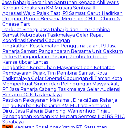
Jasa Raharja Serahkan Santunan kepada Ahli Waris
Korban Kebakaran KM Mutiara Sentosa II
Apresiasi Wajib Pajak Taat, PJ Samsat Garut Hadirkan
Program Promo Bersama Merchant CHILL-Choux &
Cheese Tart
Perkuat Sinergi, Jasa Raharja dan Tim Pembina
Samsat Kabupaten Tasikmalaya Gelar Rapat
Koordinasi Operasi Gabungan
Tingkatkan Keselamatan Pengguna Jalan, PJ Jasa
Raharja Samsat Pangandaran Bersama Unit Gakkum
Polres Pangandaran Pasang Rambu Imbauan
Kamseltibcar Lantas
Tingkatkan Kepatuhan Masyarakat dan Ketaatan
Pembayaran Pajak, Tim Pembina Samsat Kota
Tasikmalaya Gelar Operasi Gabungan di Taman Kota
Memperkuat Sinergi dan Pelindungan Masyarakat,
PT Jasa Raharja Cabang Tasikmalaya Gelar Audiensi
Bersama OJK Tasikmalaya
Pastikan Pekayanan Maksimal, Direksi Jasa Raharja
Tinjau Korban Kebakaran KM Mutiara Sentosa II
Dirut Jasa Raharja Dampingi Wamenhub Tinjau
Penanganan Korban KM Mutiara Sentosa II di RS PHC
Surabaya
Tag :
Kegiatan Sosial Anak Yatim
PT. Satu Atap