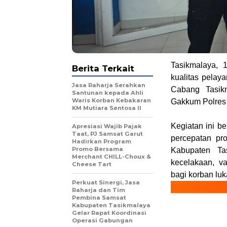
Tasikmalaya,
Berita Terkait
kualitas pelay
Jasa Raharja Serahkan
Cabang Tasik
Santunan kepada Ahli
Waris Korban Kebakaran
Gakkum Polres 
KM Mutiara Sentosa II
Kegiatan ini b
Apresiasi Wajib Pajak
Taat, PJ Samsat Garut
percepatan pr
Hadirkan Program
Promo Bersama
Kabupaten Ta
Merchant CHILL-Choux &
kecelakaan, va
Cheese Tart
bagi korban lu
Perkuat Sinergi, Jasa
Raharja dan Tim
Pembina Samsat
Kabupaten Tasikmalaya
Gelar Rapat Koordinasi
Operasi Gabungan