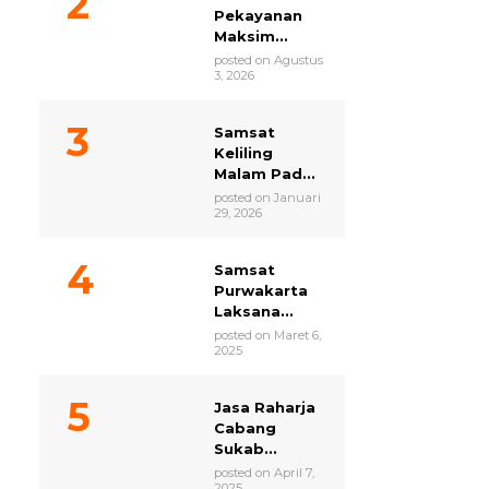
Pekayanan
Maksim...
posted on Agustus
3, 2026
Samsat
Keliling
Malam Pad...
posted on Januari
29, 2026
Samsat
Purwakarta
Laksana...
posted on Maret 6,
2025
Jasa Raharja
Cabang
Sukab...
posted on April 7,
2025