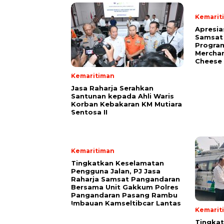
Kemarit
Apresia
Samsat 
Progra
Merchan
Cheese 
Kemaritiman
Jasa Raharja Serahkan
Santunan kepada Ahli Waris
Korban Kebakaran KM Mutiara
Sentosa II
Kemaritiman
Tingkatkan Keselamatan
Pengguna Jalan, PJ Jasa
Raharja Samsat Pangandaran
Bersama Unit Gakkum Polres
Pangandaran Pasang Rambu
Imbauan Kamseltibcar Lantas
Kemarit
Tingka