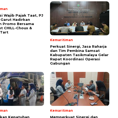
iman
si Wajib Pajak Taat, PJ
Garut Hadirkan
m Promo Bersama
t CHILL-Choux &
Tart
Kemaritiman
Perkuat Sinergi, Jasa Raharja
dan Tim Pembina Samsat
Kabupaten Tasikmalaya Gelar
Rapat Koordinasi Operasi
Gabungan
iman
Kemaritiman
tkan Kepatuhan
Memperkuat Sinergi dan