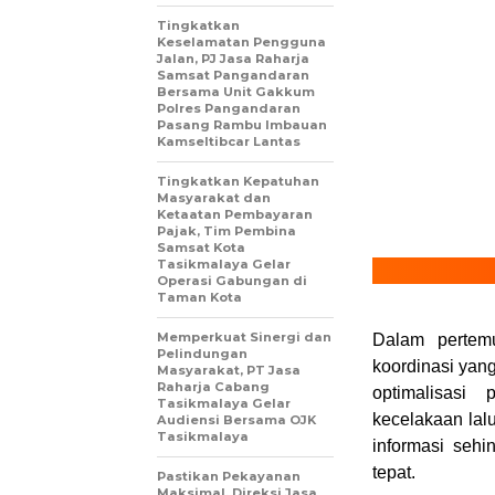
Tingkatkan
Keselamatan Pengguna
Jalan, PJ Jasa Raharja
Samsat Pangandaran
Bersama Unit Gakkum
Polres Pangandaran
Pasang Rambu Imbauan
Kamseltibcar Lantas
Tingkatkan Kepatuhan
Masyarakat dan
Ketaatan Pembayaran
Pajak, Tim Pembina
Samsat Kota
Tasikmalaya Gelar
Operasi Gabungan di
Taman Kota
Memperkuat Sinergi dan
Dalam pertem
Pelindungan
koordinasi yang
Masyarakat, PT Jasa
Raharja Cabang
optimalisasi
Tasikmalaya Gelar
kecelakaan lalu
Audiensi Bersama OJK
Tasikmalaya
informasi seh
tepat.
Pastikan Pekayanan
Maksimal, Direksi Jasa