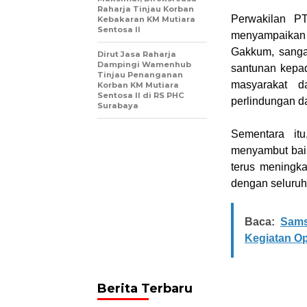
Raharja Tinjau Korban
Perwakilan P
Kebakaran KM Mutiara
Sentosa II
menyampaikan 
Gakkum, sanga
Dirut Jasa Raharja
Dampingi Wamenhub
santunan kepad
Tinjau Penanganan
masyarakat d
Korban KM Mutiara
Sentosa II di RS PHC
perlindungan da
Surabaya
Sementara it
menyambut baik
terus meningka
dengan seluruh
Baca:
Sams
Kegiatan Op
Berita Terbaru