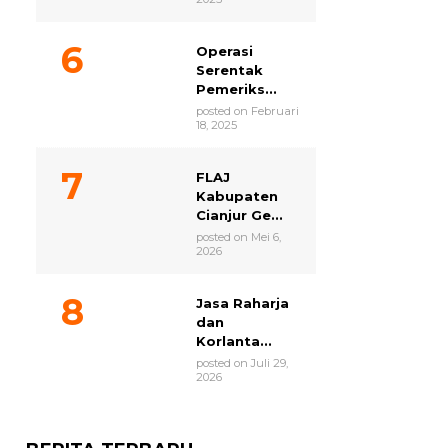
Operasi
Serentak
Pemeriks...
posted on Februari
18, 2025
FLAJ
Kabupaten
Cianjur Ge...
posted on Mei 6,
2026
Jasa Raharja
dan
Korlanta...
posted on Juli 29,
2026