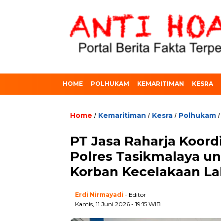
HOME
POLHUKAM
KEMARITIMAN
KESRA
Home
Kemaritiman
Kesra
Polhukam
/
/
/
PT Jasa Raharja Koor
Polres Tasikmalaya u
Korban Kecelakaan Lal
Erdi Nirmayadi
- Editor
Kamis, 11 Juni 2026 - 19:15 WIB