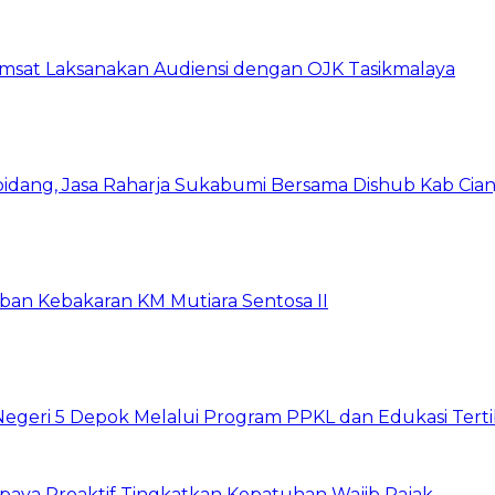
amsat Laksanakan Audiensi dengan OJK Tasikmalaya
idang, Jasa Raharja Sukabumi Bersama Dishub Kab Cianjur,
rban Kebakaran KM Mutiara Sentosa II
Negeri 5 Depok Melalui Program PPKL dan Edukasi Tertib
aya Proaktif Tingkatkan Kepatuhan Wajib Pajak