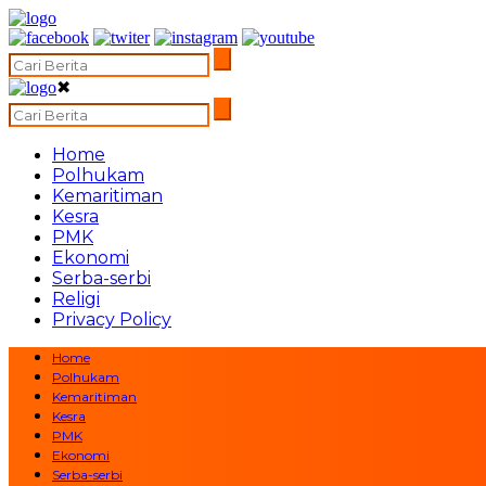
✖
Home
Polhukam
Kemaritiman
Kesra
PMK
Ekonomi
Serba-serbi
Religi
Privacy Policy
Home
Polhukam
Kemaritiman
Kesra
PMK
Ekonomi
Serba-serbi