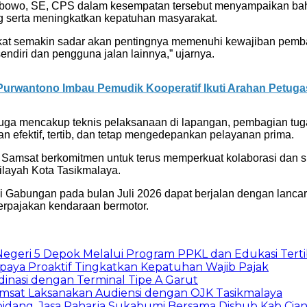
owo, SE, CPS dalam kesempatan tersebut menyampaikan bahwa
g serta meningkatkan kepatuhan masyarakat.
rakat semakin sadar akan pentingnya memenuhi kewajiban pem
endiri dan pengguna jalan lainnya,” ujarnya.
 Purwantono Imbau Pemudik Kooperatif Ikuti Arahan Petuga
i juga mencakup teknis pelaksanaan di lapangan, pembagian tug
 efektif, tertib, dan tetap mengedepankan pelayanan prima.
Samsat berkomitmen untuk terus memperkuat kolaborasi dan 
wilayah Kota Tasikmalaya.
i Gabungan pada bulan Juli 2026 dapat berjalan dengan lanca
erpajakan kendaraan bermotor.
Negeri 5 Depok Melalui Program PPKL dan Edukasi Tertib
aya Proaktif Tingkatkan Kepatuhan Wajib Pajak
dinasi dengan Terminal Tipe A Garut
amsat Laksanakan Audiensi dengan OJK Tasikmalaya
idang, Jasa Raharja Sukabumi Bersama Dishub Kab Cianjur,