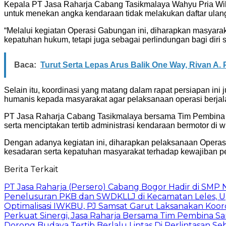
Kepala PT Jasa Raharja Cabang Tasikmalaya Wahyu Pria Wib
untuk menekan angka kendaraan tidak melakukan daftar ulan
“Melalui kegiatan Operasi Gabungan ini, diharapkan masya
kepatuhan hukum, tetapi juga sebagai perlindungan bagi diri s
Baca:
Turut Serta Lepas Arus Balik One Way, Rivan A.
Selain itu, koordinasi yang matang dalam rapat persiapan in
humanis kepada masyarakat agar pelaksanaan operasi berjalan
PT Jasa Raharja Cabang Tasikmalaya bersama Tim Pembina 
serta menciptakan tertib administrasi kendaraan bermotor di 
Dengan adanya kegiatan ini, diharapkan pelaksanaan Operas
kesadaran serta kepatuhan masyarakat terhadap kewajiban p
Berita Terkait
PT Jasa Raharja (Persero) Cabang Bogor Hadir di SMP 
Penelusuran PKB dan SWDKLLJ di Kecamatan Leles, Up
Optimalisasi IWKBU, PJ Samsat Garut Laksanakan Koor
Perkuat Sinergi, Jasa Raharja Bersama Tim Pembina S
Dorong Budaya Tertib Berlalu Lintas Di Perlintasan Seb