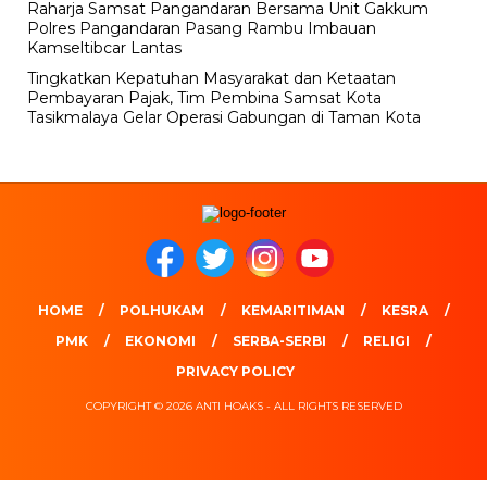
Raharja Samsat Pangandaran Bersama Unit Gakkum
Polres Pangandaran Pasang Rambu Imbauan
Kamseltibcar Lantas
Tingkatkan Kepatuhan Masyarakat dan Ketaatan
Pembayaran Pajak, Tim Pembina Samsat Kota
Tasikmalaya Gelar Operasi Gabungan di Taman Kota
HOME
POLHUKAM
KEMARITIMAN
KESRA
PMK
EKONOMI
SERBA-SERBI
RELIGI
PRIVACY POLICY
COPYRIGHT © 2026 ANTI HOAKS - ALL RIGHTS RESERVED