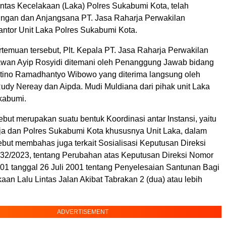
ntas Kecelakaan (Laka) Polres Sukabumi Kota, telah
ngan dan Anjangsana PT. Jasa Raharja Perwakilan
ntor Unit Laka Polres Sukabumi Kota.
temuan tersebut, Plt. Kepala PT. Jasa Raharja Perwakilan
wan Ayip Rosyidi ditemani oleh Penanggung Jawab bidang
tino Ramadhantyo Wibowo yang diterima langsung oleh
Rudy Nereay dan Aipda. Mudi Muldiana dari pihak unit Laka
kabumi.
but merupakan suatu bentuk Koordinasi antar Instansi, yaitu
ja dan Polres Sukabumi Kota khususnya Unit Laka, dalam
ebut membahas juga terkait Sosialisasi Keputusan Direksi
/2023, tentang Perubahan atas Keputusan Direksi Nomor
01 tanggal 26 Juli 2001 tentang Penyelesaian Santunan Bagi
an Lalu Lintas Jalan Akibat Tabrakan 2 (dua) atau lebih
ADVERTISEMENT