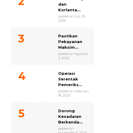
dan
Korlanta...
posted on Juli 29,
2026
Pastikan
Pekayanan
Maksim...
posted on Agustus
3, 2026
Operasi
Serentak
Pemeriks...
posted on Februari
18, 2025
Dorong
Kesadaran
Berkenda...
posted on
November 5, 2025