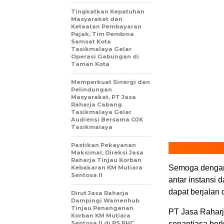
Tingkatkan Kepatuhan
Masyarakat dan
Ketaatan Pembayaran
Pajak, Tim Pembina
Samsat Kota
Tasikmalaya Gelar
Operasi Gabungan di
Taman Kota
Memperkuat Sinergi dan
Pelindungan
Masyarakat, PT Jasa
Raharja Cabang
Tasikmalaya Gelar
Audiensi Bersama OJK
Tasikmalaya
Pastikan Pekayanan
Maksimal, Direksi Jasa
Raharja Tinjau Korban
Semoga dengan
Kebakaran KM Mutiara
Sentosa II
antar instansi 
dapat berjalan 
Dirut Jasa Raharja
Dampingi Wamenhub
Tinjau Penanganan
PT Jasa Rahar
Korban KM Mutiara
Sentosa II di RS PHC
senantiasa ber