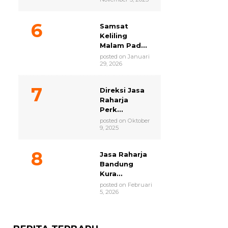
Samsat
Keliling
Malam Pad...
posted on Januari
29, 2026
Direksi Jasa
Raharja
Perk...
posted on Oktober
9, 2025
Jasa Raharja
Bandung
Kura...
posted on Februari
5, 2026