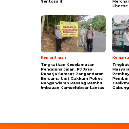
Sentosa II
Merchan
Cheese 
Kemaritiman
Kemarit
Tingkatkan Keselamatan
Tingka
Pengguna Jalan, PJ Jasa
Masyara
Raharja Samsat Pangandaran
Pembaya
Bersama Unit Gakkum Polres
Pembin
Pangandaran Pasang Rambu
Tasikma
Imbauan Kamseltibcar Lantas
Gabung