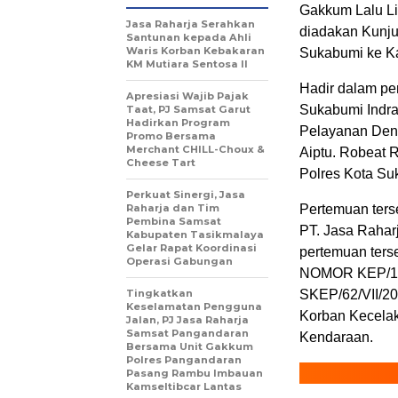
Gakkum Lalu Li
Jasa Raharja Serahkan
diadakan Kunju
Santunan kepada Ahli
Waris Korban Kebakaran
Sukabumi ke Ka
KM Mutiara Sentosa II
Hadir dalam per
Apresiasi Wajib Pajak
Sukabumi Indra
Taat, PJ Samsat Garut
Hadirkan Program
Pelayanan Den
Promo Bersama
Merchant CHILL-Choux &
Aiptu. Robeat 
Cheese Tart
Polres Kota Su
Perkuat Sinergi, Jasa
Raharja dan Tim
Pertemuan terse
Pembina Samsat
PT. Jasa Rahar
Kabupaten Tasikmalaya
Gelar Rapat Koordinasi
pertemuan ters
Operasi Gabungan
NOMOR KEP/132
Tingkatkan
SKEP/62/VII/20
Keselamatan Pengguna
Korban Kecelaka
Jalan, PJ Jasa Raharja
Samsat Pangandaran
Kendaraan.
Bersama Unit Gakkum
Polres Pangandaran
Pasang Rambu Imbauan
Kamseltibcar Lantas