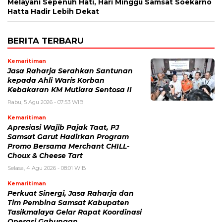
Melayani Sepenuh Hati, Hari Minggu Samsat Soekarno
Hatta Hadir Lebih Dekat
BERITA TERBARU
Kemaritiman
Jasa Raharja Serahkan Santunan
kepada Ahli Waris Korban
Kebakaran KM Mutiara Sentosa II
Rabu, 5 Agu 2026 - 07:53 WIB
Kemaritiman
Apresiasi Wajib Pajak Taat, PJ
Samsat Garut Hadirkan Program
Promo Bersama Merchant CHILL-
Choux & Cheese Tart
Selasa, 4 Agu 2026 - 08:01 WIB
Kemaritiman
Perkuat Sinergi, Jasa Raharja dan
Tim Pembina Samsat Kabupaten
Tasikmalaya Gelar Rapat Koordinasi
Operasi Gabungan