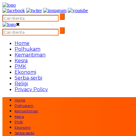
✖
Home
Polhukam
Kemaritiman
Kesra
PMK
Ekonomi
Serba-serbi
Religi
Privacy Policy
Home
Polhukam
Kemaritiman
Kesra
PMK
Ekonomi
Serba-serbi