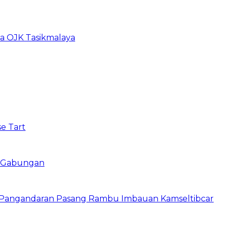
ma OJK Tasikmalaya
e Tart
si Gabungan
s Pangandaran Pasang Rambu Imbauan Kamseltibcar