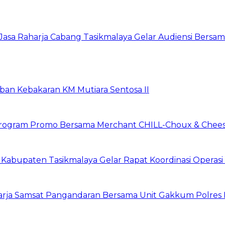
asa Raharja Cabang Tasikmalaya Gelar Audiensi Bersa
rban Kebakaran KM Mutiara Sentosa II
n Program Promo Bersama Merchant CHILL-Choux & Chees
t Kabupaten Tasikmalaya Gelar Rapat Koordinasi Opera
harja Samsat Pangandaran Bersama Unit Gakkum Polre