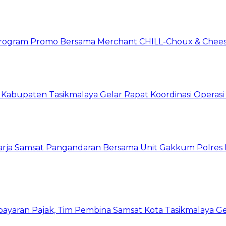
n Program Promo Bersama Merchant CHILL-Choux & Chees
t Kabupaten Tasikmalaya Gelar Rapat Koordinasi Opera
harja Samsat Pangandaran Bersama Unit Gakkum Polre
yaran Pajak, Tim Pembina Samsat Kota Tasikmalaya Ge