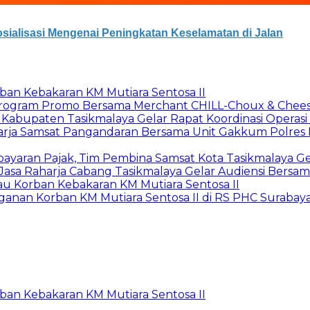
sialisasi Mengenai Peningkatan Keselamatan di Jalan
rban Kebakaran KM Mutiara Sentosa II
n Program Promo Bersama Merchant CHILL-Choux & Chees
t Kabupaten Tasikmalaya Gelar Rapat Koordinasi Opera
harja Samsat Pangandaran Bersama Unit Gakkum Polre
yaran Pajak, Tim Pembina Samsat Kota Tasikmalaya Ge
asa Raharja Cabang Tasikmalaya Gelar Audiensi Bersa
jau Korban Kebakaran KM Mutiara Sentosa II
anan Korban KM Mutiara Sentosa II di RS PHC Surabay
rban Kebakaran KM Mutiara Sentosa II