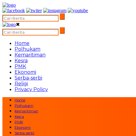
✖
Home
Polhukam
Kemaritiman
Kesra
PMK
Ekonomi
Serba-serbi
Religi
Privacy Policy
Home
Polhukam
Kemaritiman
Kesra
PMK
Ekonomi
Serba-serbi