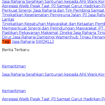
Jasa Raharja Serahkan Santunan kepada Ahli Waris Ko
Apresiasi Wajib Pajak Taat, PJ Samsat Garut Hadirka
Perkuat Sinergi, Jasa Raharja dan Tim Pembina Samsa
Tingkatkan Keselamatan Pengguna Jalan, PJ Jasa Ra
Lantas
Tingkatkan Kepatuhan Masyarakat dan Ketaatan Pemba
Memperkuat Sinergi dan Pelindungan Masyarakat, PT J
Pastikan Pekayanan Maksimal, Direksi Jasa Raharja Tin
Dirut Jasa Raharja Dampingi Wamenhub Tinjau Penang
Tag :
Jasa Raharja
SWDKLLJ
Berita Terbaru
Kemaritiman
Jasa Raharja Serahkan Santunan kepada Ahli Waris Ko
Kemaritiman
Apresiasi Wajib Pajak Taat, PJ Samsat Garut Hadirka