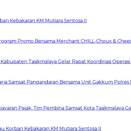
rban Kebakaran KM Mutiara Sentosa II
n Program Promo Bersama Merchant CHILL-Choux & Chees
t Kabupaten Tasikmalaya Gelar Rapat Koordinasi Opera
harja Samsat Pangandaran Bersama Unit Gakkum Polre
yaran Pajak, Tim Pembina Samsat Kota Tasikmalaya Ge
jau Korban Kebakaran KM Mutiara Sentosa II