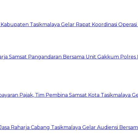
t Kabupaten Tasikmalaya Gelar Rapat Koordinasi Opera
harja Samsat Pangandaran Bersama Unit Gakkum Polre
yaran Pajak, Tim Pembina Samsat Kota Tasikmalaya Ge
asa Raharja Cabang Tasikmalaya Gelar Audiensi Bersa