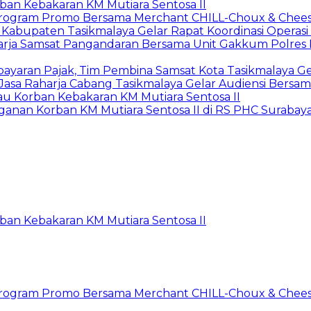
rban Kebakaran KM Mutiara Sentosa II
n Program Promo Bersama Merchant CHILL-Choux & Chees
t Kabupaten Tasikmalaya Gelar Rapat Koordinasi Opera
harja Samsat Pangandaran Bersama Unit Gakkum Polre
yaran Pajak, Tim Pembina Samsat Kota Tasikmalaya Ge
asa Raharja Cabang Tasikmalaya Gelar Audiensi Bersa
jau Korban Kebakaran KM Mutiara Sentosa II
anan Korban KM Mutiara Sentosa II di RS PHC Surabay
rban Kebakaran KM Mutiara Sentosa II
n Program Promo Bersama Merchant CHILL-Choux & Chees