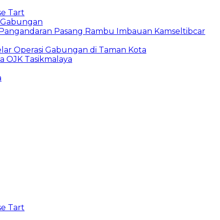
e Tart
si Gabungan
s Pangandaran Pasang Rambu Imbauan Kamseltibcar
lar Operasi Gabungan di Taman Kota
ma OJK Tasikmalaya
a
e Tart