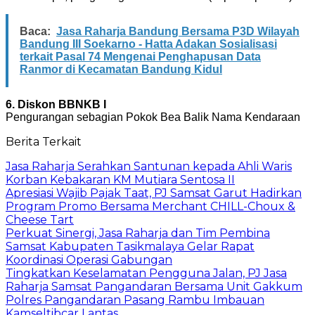
Baca:
Jasa Raharja Bandung Bersama P3D Wilayah
Bandung III Soekarno - Hatta Adakan Sosialisasi
terkait Pasal 74 Mengenai Penghapusan Data
Ranmor di Kecamatan Bandung Kidul
6. Diskon BBNKB I
Pengurangan sebagian Pokok Bea Balik Nama Kendaraan
Berita Terkait
Jasa Raharja Serahkan Santunan kepada Ahli Waris
Korban Kebakaran KM Mutiara Sentosa II
Apresiasi Wajib Pajak Taat, PJ Samsat Garut Hadirkan
Program Promo Bersama Merchant CHILL-Choux &
Cheese Tart
Perkuat Sinergi, Jasa Raharja dan Tim Pembina
Samsat Kabupaten Tasikmalaya Gelar Rapat
Koordinasi Operasi Gabungan
Tingkatkan Keselamatan Pengguna Jalan, PJ Jasa
Raharja Samsat Pangandaran Bersama Unit Gakkum
Polres Pangandaran Pasang Rambu Imbauan
Kamseltibcar Lantas