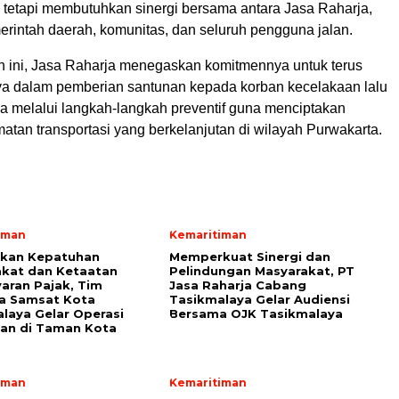
, tetapi membutuhkan sinergi bersama antara Jasa Raharja,
erintah daerah, komunitas, dan seluruh pengguna jalan.
an ini, Jasa Raharja menegaskan komitmennya untuk terus
nya dalam pemberian santunan kepada korban kecelakaan lalu
juga melalui langkah-langkah preventif guna menciptakan
tan transportasi yang berkelanjutan di wilayah Purwakarta.
iman
Kemaritiman
tkan Kepatuhan
Memperkuat Sinergi dan
kat dan Ketaatan
Pelindungan Masyarakat, PT
ran Pajak, Tim
Jasa Raharja Cabang
a Samsat Kota
Tasikmalaya Gelar Audiensi
laya Gelar Operasi
Bersama OJK Tasikmalaya
an di Taman Kota
iman
Kemaritiman