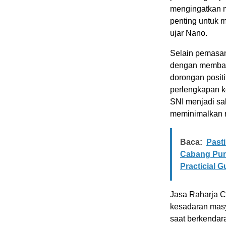
mengingatkan m
penting untuk 
ujar Nano.
Selain pemasan
dengan membag
dorongan posit
perlengkapan k
SNI menjadi sa
meminimalkan ri
Baca:
Past
Cabang Purw
Practicial 
Jasa Raharja C
kesadaran masya
saat berkendar