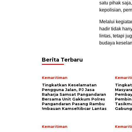
satu pihak saja
kepolisian, pem
Melalui kegiat
hadir tidak ha
lintas, tetapi 
budaya keselama
Berita Terbaru
Kemaritiman
Kemarit
Tingkatkan Keselamatan
Tingka
Pengguna Jalan, PJ Jasa
Masyara
Raharja Samsat Pangandaran
Pembaya
Bersama Unit Gakkum Polres
Pembin
Pangandaran Pasang Rambu
Tasikma
Imbauan Kamseltibcar Lantas
Gabung
Kemaritiman
Kemarit