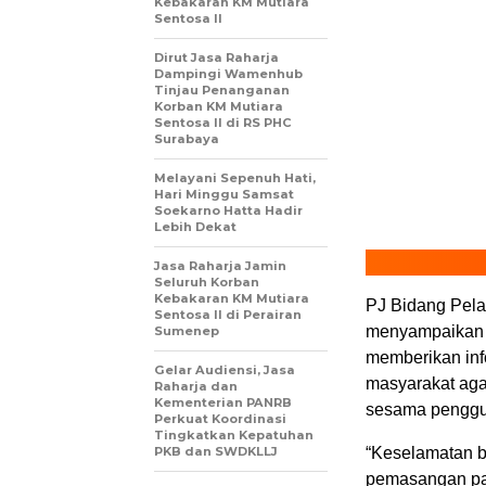
Kebakaran KM Mutiara
Sentosa II
Dirut Jasa Raharja
Dampingi Wamenhub
Tinjau Penanganan
Korban KM Mutiara
Sentosa II di RS PHC
Surabaya
Melayani Sepenuh Hati,
Hari Minggu Samsat
Soekarno Hatta Hadir
Lebih Dekat
Jasa Raharja Jamin
Seluruh Korban
Kebakaran KM Mutiara
PJ Bidang Pela
Sentosa II di Perairan
menyampaikan b
Sumenep
memberikan inf
Gelar Audiensi, Jasa
masyarakat agar
Raharja dan
Kementerian PANRB
sesama penggu
Perkuat Koordinasi
Tingkatkan Kepatuhan
PKB dan SWDKLLJ
“Keselamatan be
pemasangan pa