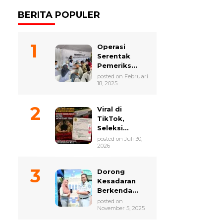
BERITA POPULER
Operasi
Serentak
Pemeriks...
posted on Februari
18, 2025
Viral di
TikTok,
Seleksi...
posted on Juli 30,
2026
Dorong
Kesadaran
Berkenda...
posted on
November 5, 2025