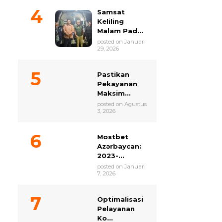
Samsat
Keliling
Malam Pad...
posted on Januari
29, 2026
Pastikan
Pekayanan
Maksim...
posted on Agustus
3, 2026
Mostbet
Azərbaycan:
2023-...
posted on Januari
7, 2026
Optimalisasi
Pelayanan
Ko...