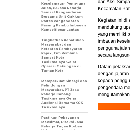
dan Aksi Simpa
Keselamatan Pengguna
Jalan, PJ Jasa Raharja
Kecamatan Baba
Samsat Pangandaran
Bersama Unit Gakkum
Kegiatan ini d
Polres Pangandaran
Pasang Rambu Imbauan
mendukung upaya
Kamseltibcar Lantas
yang memiliki 
Tingkatkan Kepatuhan
imbauan kesel
Masyarakat dan
pengguna jalan
Ketaatan Pembayaran
Pajak, Tim Pembina
secara langsun
Samsat Kota
Tasikmalaya Gelar
Operasi Gabungan di
Dalam pelaksan
Taman Kota
dengan jajaran
kepada penggun
Memperkuat Sinergi dan
Pelindungan
pengendara me
Masyarakat, PT Jasa
Raharja Cabang
mengutamakan k
Tasikmalaya Gelar
Audiensi Bersama OJK
Tasikmalaya
Pastikan Pekayanan
Maksimal, Direksi Jasa
Raharja Tinjau Korban