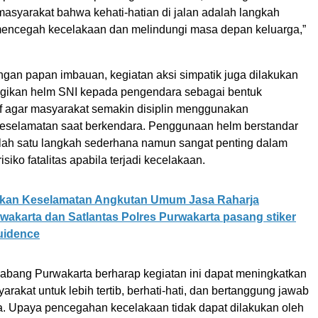
asyarakat bahwa kehati-hatian di jalan adalah langkah
mencegah kecelakaan dan melindungi masa depan keluarga,”
gan papan imbauan, kegiatan aksi simpatik juga dilakukan
ikan helm SNI kepada pengendara sebagai bentuk
if agar masyarakat semakin disiplin menggunakan
eselamatan saat berkendara. Penggunaan helm berstandar
lah satu langkah sederhana namun sangat penting dalam
siko fatalitas apabila terjadi kecelakaan.
ikan Keselamatan Angkutan Umum Jasa Raharja
akarta dan Satlantas Polres Purwakarta pasang stiker
Guidence
abang Purwakarta berharap kegiatan ini dapat meningkatkan
rakat untuk lebih tertib, berhati-hati, dan bertanggung jawab
a. Upaya pencegahan kecelakaan tidak dapat dilakukan oleh