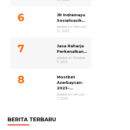
JR Indramayu
Sosialisasik...
posted on Februari
12, 2025
Jasa Raharja
Perkenalkan...
posted on Oktober
9, 2025
Mostbet
Azərbaycan:
2023-...
posted on Januari
7, 2026
BERITA TERBARU