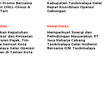
m Promo Bersama
Kabupaten Tasikmalaya Gelar
t CHILL-Choux &
Rapat Koordinasi Operasi
Tart
Gabungan
iman
Kemaritiman
tkan Kepatuhan
Memperkuat Sinergi dan
kat dan Ketaatan
Pelindungan Masyarakat, PT
ran Pajak, Tim
Jasa Raharja Cabang
a Samsat Kota
Tasikmalaya Gelar Audiensi
laya Gelar Operasi
Bersama OJK Tasikmalaya
an di Taman Kota