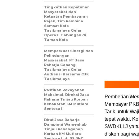
Tingkatkan Kepatuhan
Masyarakat dan
Ketaatan Pembayaran
Pajak, Tim Pembina
Samsat Kota
Tasikmalaya Gelar
Operasi Gabungan di
Taman Kota
Memperkuat Sinergi dan
Pelindungan
Masyarakat, PT Jasa
Raharja Cabang
Tasikmalaya Gelar
Audiensi Bersama OJK
Tasikmalaya
Pastikan Pekayanan
Maksimal, Direksi Jasa
Pemberian
Mer
Raharja Tinjau Korban
Membayar PKB 
Kebakaran KM Mutiara
Sentosa II
Tarik untuk W
tepat waktu. Ko
Dirut Jasa Raharja
Dampingi Wamenhub
SWDKLLJ yaitu
Tinjau Penanganan
diskon bagi waj
Korban KM Mutiara
Sentosa II di RS PHC