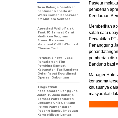
Pasteur melak
Jasa Raharja Serahkan
pemberian apre
Santunan kepada Ahli
Waris Korban Kebakaran
Kendaraan Ber
KM Mutiara Sentosa II
Memberikan apr
Apresiasi Wajib Pajak
salah satu upa
Taat, PJ Samsat Garut
Hadirkan Program
Perwakilan PT 
Promo Bersama
Merchant CHILL-Choux &
Penanggung Ja
Cheese Tart
penandatangana
pemberian disk
Perkuat Sinergi, Jasa
Raharja dan Tim
Bandung bagi w
Pembina Samsat
Kabupaten Tasikmalaya
Gelar Rapat Koordinasi
Manager Hotel 
Operasi Gabungan
kerjasama terse
Tingkatkan
khususnya dal
Keselamatan Pengguna
masyarakat da
Jalan, PJ Jasa Raharja
Samsat Pangandaran
Bersama Unit Gakkum
Polres Pangandaran
Pasang Rambu Imbauan
Kamseltibcar Lantas