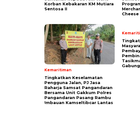
Korban Kebakaran KM Mutiara
Progra
Sentosa II
Merchan
Cheese 
Kemarit
Tingka
Masyara
Pembaya
Pembin
Tasikma
Gabung
Kemaritiman
Tingkatkan Keselamatan
Pengguna Jalan, PJ Jasa
Raharja Samsat Pangandaran
Bersama Unit Gakkum Polres
Pangandaran Pasang Rambu
Imbauan Kamseltibcar Lantas