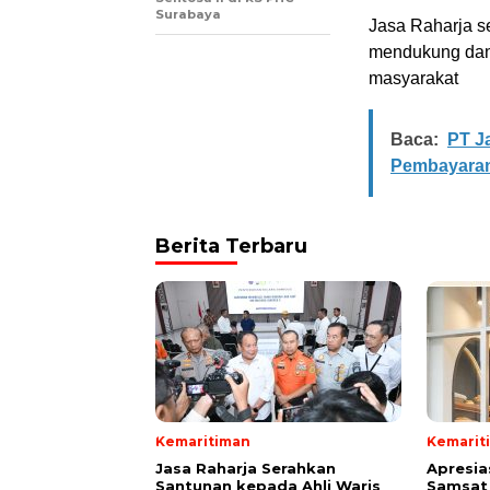
Surabaya
Jasa Raharja s
mendukung dan
masyarakat
Baca:
PT J
Pembayaran
Berita Terbaru
Kemaritiman
Kemarit
Jasa Raharja Serahkan
Apresia
Santunan kepada Ahli Waris
Samsat 