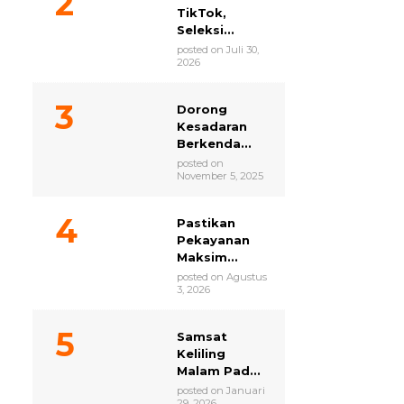
TikTok,
Seleksi...
posted on Juli 30,
2026
Dorong
Kesadaran
Berkenda...
posted on
November 5, 2025
Pastikan
Pekayanan
Maksim...
posted on Agustus
3, 2026
Samsat
Keliling
Malam Pad...
posted on Januari
29, 2026