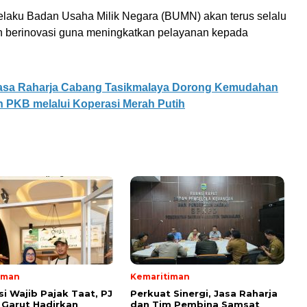
elaku Badan Usaha Milik Negara (BUMN) akan terus selalu
 berinovasi guna meningkatkan pelayanan kepada
asa Raharja Cabang Tasikmalaya Dorong Kemudahan
 PKB melalui Koperasi Merah Putih
iman
Kemaritiman
si Wajib Pajak Taat, PJ
Perkuat Sinergi, Jasa Raharja
Garut Hadirkan
dan Tim Pembina Samsat