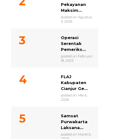
Pekayanan
Maksim...
posted on Agustus
3, 2026
Operasi
Serentak
Pemeriks...
posted on Februari
18, 2025
FLAJ
Kabupaten
Cianjur Ge...
posted on Mei 6,
2026
Samsat
Purwakarta
Laksana...
posted on Maret 6,
2025