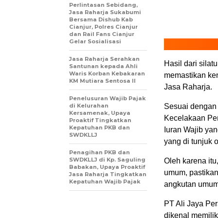
Perlintasan Sebidang,
Jasa Raharja Sukabumi
Bersama Dishub Kab
Cianjur, Polres Cianjur
dan Rail Fans Cianjur
Gelar Sosialisasi
Jasa Raharja Serahkan
Hasil dari sila
Santunan kepada Ahli
Waris Korban Kebakaran
memastikan ken
KM Mutiara Sentosa II
Jasa Raharja.
Penelusuran Wajib Pajak
di Kelurahan
Sesuai dengan 
Kersamenak, Upaya
Kecelakaan Pe
Proaktif Tingkatkan
Kepatuhan PKB dan
Iuran Wajib ya
SWDKLLJ
yang di tunjuk 
Penagihan PKB dan
SWDKLLJ di Kp. Saguling
Oleh karena it
Babakan, Upaya Proaktif
umum, pastikan 
Jasa Raharja Tingkatkan
Kepatuhan Wajib Pajak
angkutan umum
PT Ali Jaya Pe
dikenal memilik