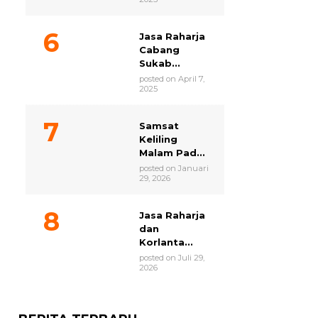
Jasa Raharja
Cabang
Sukab...
posted on April 7,
2025
Samsat
Keliling
Malam Pad...
posted on Januari
29, 2026
Jasa Raharja
dan
Korlanta...
posted on Juli 29,
2026