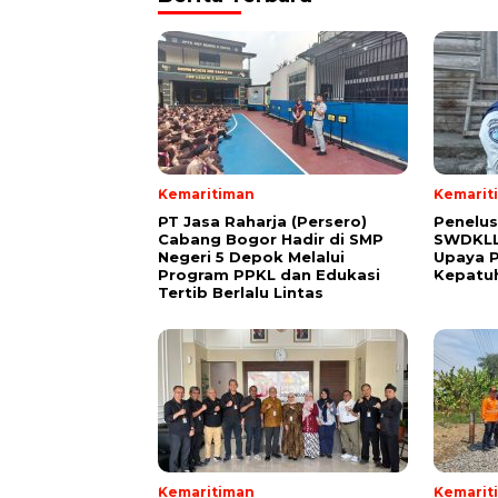
Kemaritiman
Kemarit
PT Jasa Raharja (Persero)
Penelus
Cabang Bogor Hadir di SMP
SWDKLLJ
Negeri 5 Depok Melalui
Upaya P
Program PPKL dan Edukasi
Kepatuh
Tertib Berlalu Lintas
Kemaritiman
Kemarit