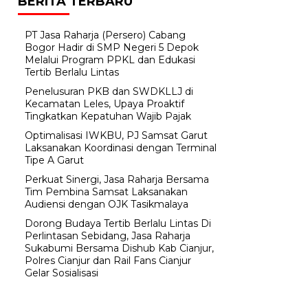
BERITA TERBARU
PT Jasa Raharja (Persero) Cabang
Bogor Hadir di SMP Negeri 5 Depok
Melalui Program PPKL dan Edukasi
Tertib Berlalu Lintas
Penelusuran PKB dan SWDKLLJ di
Kecamatan Leles, Upaya Proaktif
Tingkatkan Kepatuhan Wajib Pajak
Optimalisasi IWKBU, PJ Samsat Garut
Laksanakan Koordinasi dengan Terminal
Tipe A Garut
Perkuat Sinergi, Jasa Raharja Bersama
Tim Pembina Samsat Laksanakan
Audiensi dengan OJK Tasikmalaya
Dorong Budaya Tertib Berlalu Lintas Di
Perlintasan Sebidang, Jasa Raharja
Sukabumi Bersama Dishub Kab Cianjur,
Polres Cianjur dan Rail Fans Cianjur
Gelar Sosialisasi