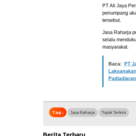
PT Ali Jaya Pe
penumpang aka
tersebut.
Jasa Raharja p
selalu menduku
masyarakat.
Baca:
PT J
Laksanakan 
Padjadjaran
Tag :
Jasa Raharja
Topik Terkini
Berita Terbaru