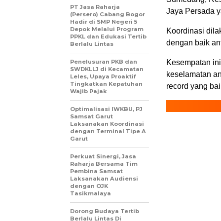
PT Jasa Raharja
Jaya Persada y
(Persero) Cabang Bogor
Hadir di SMP Negeri 5
Depok Melalui Program
Koordinasi dila
PPKL dan Edukasi Tertib
dengan baik an
Berlalu Lintas
Penelusuran PKB dan
Kesempatan ini
SWDKLLJ di Kecamatan
keselamatan an
Leles, Upaya Proaktif
Tingkatkan Kepatuhan
record yang b
Wajib Pajak
Optimalisasi IWKBU, PJ
Samsat Garut
Laksanakan Koordinasi
dengan Terminal Tipe A
Garut
Perkuat Sinergi, Jasa
Raharja Bersama Tim
Pembina Samsat
Laksanakan Audiensi
dengan OJK
Tasikmalaya
Dorong Budaya Tertib
Berlalu Lintas Di