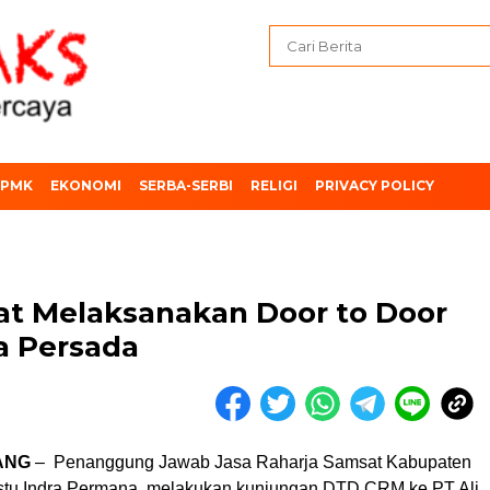
PMK
EKONOMI
SERBA-SERBI
RELIGI
PRIVACY POLICY
rat Melaksanakan Door to Door
a Persada
ANG
– Penanggung Jawab Jasa Raharja Samsat Kabupaten
tu Indra Permana, melakukan kunjungan DTD CRM ke PT Ali