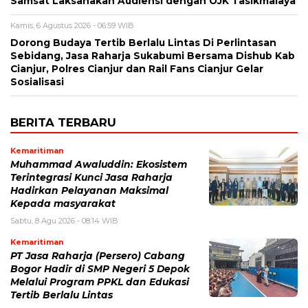
Samsat Laksanakan Audiensi dengan OJK Tasikmalaya
Kamis, 6 Agustus 2026 - 06:59 WIB
Dorong Budaya Tertib Berlalu Lintas Di Perlintasan
Sebidang, Jasa Raharja Sukabumi Bersama Dishub Kab
Cianjur, Polres Cianjur dan Rail Fans Cianjur Gelar
Sosialisasi
BERITA TERBARU
Kemaritiman
Muhammad Awaluddin: Ekosistem
Terintegrasi Kunci Jasa Raharja
Hadirkan Pelayanan Maksimal
Kepada masyarakat
Sabtu, 8 Agu 2026 - 08:14 WIB
Kemaritiman
PT Jasa Raharja (Persero) Cabang
Bogor Hadir di SMP Negeri 5 Depok
Melalui Program PPKL dan Edukasi
Tertib Berlalu Lintas