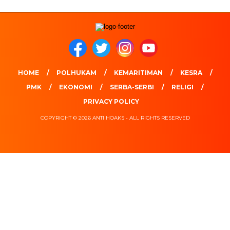
HOME
POLHUKAM
KEMARITIMAN
KESRA
PMK
EKONOMI
SERBA-SERBI
RELIGI
PRIVACY POLICY
COPYRIGHT © 2026 ANTI HOAKS - ALL RIGHTS RESERVED