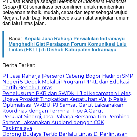
PT Jasa Raharja sebagai
Member of Indonesia Financial
Group
(IFG) senantiasa berkomitmen untuk memberikan
pelayanan terbaik, mudah, cepat dan tepat sebagai wujud
Negara hadir bagi korban kecelakaan alat angkutan umum
dan lalu lintas jalan.
Baca:
Kepala Jasa Raharja Perwakilan Indramayu
Menghadiri Giat Persiapan Forum Komunikasi Lalu
Lintas (FKLL) di Dishub Kabupaten Indramayu
Berita Terkait
PT Jasa Raharja (Persero) Cabang Bogor Hadir di SMP
Negeri 5 Depok Melalui Program PPKL dan Edukasi
Tertib Berlalu Lintas
Penelusuran PKB dan SWDKLLJ di Kecamatan Leles,
Upaya Proaktif Tingkatkan Kepatuhan Wajib Pajak
Optimalisasi IWKBU, PJ Samsat Garut Laksanakan
Koordinasi dengan Terminal Tipe A Garut
Perkuat Sinergi, Jasa Raharja Bersama Tim Pembina
Samsat Laksanakan Audiensi dengan OJK
Tasikmalaya
Dorong Budaya Tertib Berlalu Lintas Di Perlintasan