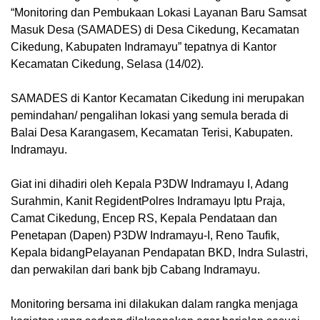
“
Monitoring
dan Pembukaan Lokasi Layanan Baru Samsat
Masuk Desa (SAMADES) di Desa
Cikedung
,
Kec
amatan
Cikedung
, Kab
upaten
Indramayu” tepatnya di Kantor
Kecamatan
Cikedung, Selasa (14/02).
SAMADES di Kantor Kecamatan
Cikedung
ini merupakan
pemindahan/ pengalihan lokasi yang semula berada di
Balai Desa Karangasem,
Kec
amatan
Terisi, Kab
upaten
.
Indramayu.
Giat ini dihadiri oleh Kepala P3DW Indramayu I
,
Adang
Surahmin,
Kanit
Regident
Polres Indramayu Iptu Praja,
Camat
Cikedung
,
Encep RS, K
epala
Pendataan dan
Penetapan (
Dapen
) P3DW Indramayu-I
,
Reno Taufik,
K
epala
bid
ang
Pelayanan Pendapatan BKD
,
Indra Sulastri,
dan perwakilan dari bank
bjb
Cabang Indramayu.
Monitoring
bersama ini dilakukan dalam rangka menjaga