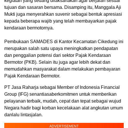
kegiatan yang sedang dilaksanakan agar berjalan sesuai
tujuan dan sasaran bersama.
Disamping
itu
,
Manggala Aji
Mukti juga menyerahkan suvenir sebagai bentuk apresiasi
kepada beberapa wajib yang telah membayarkan pajak
kendaraan bermotornya.
Pembukaan SAMADES di Kantor Kecamatan
Cikedung
ini
merupakan salah
satu upaya meningkatkan pendapatan
dan penggalian potensi dari sektor Pajak Kendaraan
Bermotor (PKB). Selain itu juga agar lebih dekat dan
memudahkan masyarakat dalam melakukan pembayaran
Pajak Kendaraan Bermotor.
PT
Jasa
Raharja
sebagai
Member
of
Indonesia
Financial
Group
(IFG)
senantiasa
berkomitmen untuk memberikan
pelayanan terbaik, mudah, cepat dan tepat sebagai wujud
Negara
hadir
bagi
korban
kecelakaan alat
angkutan umum
dan
lalu lintas
jalan.
ADVERTISEMENT