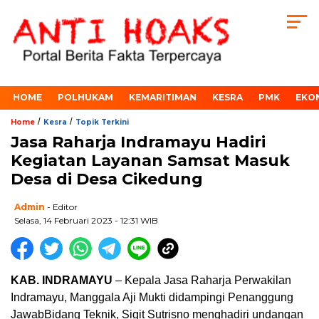
HOME
POLHUKAM
KEMARITIMAN
KESRA
PMK
EKO
/
/
Home
Kesra
Topik Terkini
Jasa Raharja Indramayu Hadiri
Kegiatan Layanan Samsat Masuk
Desa di Desa Cikedung
Admin
- Editor
Selasa, 14 Februari 2023 - 12:31 WIB
KAB. INDRAMAYU
–
Kepala Jasa Raharja Perwakilan
Indramayu
,
Manggala Aji Mukti didampingi P
enanggung
J
awab
Bidang
Teknik
,
Sigit Sutrisno menghadiri undangan