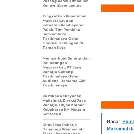
Pasang Rambu Imbauan
Kamseltibcar Lantas
Tingkatkan Kepatuhan
Masyarakat dan
Ketaatan Pembayaran
Pajak, Tim Pembina
Samsat Kota
Tasikmalaya Gelar
Operasi Gabungan di
Taman Kota
Memperkuat Sinergi dan
Pelindungan
Masyarakat, PT Jasa
Raharja Cabang
Tasikmalaya Gelar
Audiensi Bersama OJK
Tasikmalaya
Pastikan Pekayanan
Maksimal, Direksi Jasa
Raharja Tinjau Korban
Kebakaran KM Mutiara
Sentosa II
Baca:
Peme
Dirut Jasa Raharja
Maksimal da
Dampingi Wamenhub
Tinjau Penanganan