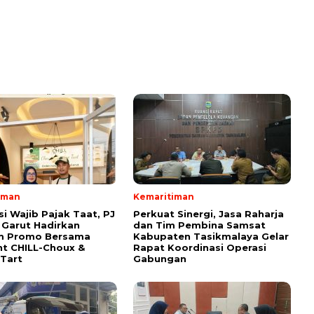
iman
Kemaritiman
si Wajib Pajak Taat, PJ
Perkuat Sinergi, Jasa Raharja
Garut Hadirkan
dan Tim Pembina Samsat
m Promo Bersama
Kabupaten Tasikmalaya Gelar
t CHILL-Choux &
Rapat Koordinasi Operasi
Tart
Gabungan