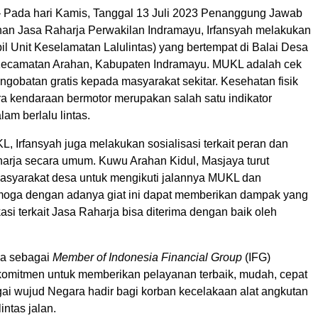
 Pada hari Kamis, Tanggal 13 Juli 2023 Penanggung Jawab
an Jasa Raharja Perwakilan Indramayu, Irfansyah melakukan
l Unit Keselamatan Lalulintas) yang bertempat di Balai Desa
Kecamatan Arahan, Kabupaten Indramayu. MUKL adalah cek
gobatan gratis kepada masyarakat sekitar. Kesehatan fisik
a kendaraan bermotor merupakan salah satu indikator
am berlalu lintas.
L, Irfansyah juga melakukan sosialisasi terkait peran dan
harja secara umum. Kuwu Arahan Kidul, Masjaya turut
syarakat desa untuk mengikuti jalannya MUKL dan
emoga dengan adanya giat ini dapat memberikan dampak yang
kasi terkait Jasa Raharja bisa diterima dengan baik oleh
ja sebagai
Member of Indonesia Financial Group
(IFG)
komitmen untuk memberikan pelayanan terbaik, mudah, cepat
gai wujud Negara hadir bagi korban kecelakaan alat angkutan
intas jalan.