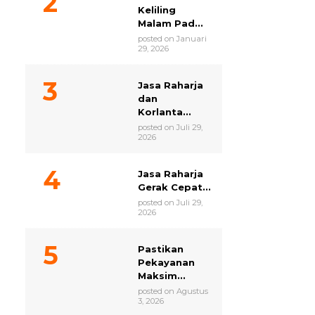
Keliling
Malam Pad...
posted on Januari
29, 2026
Jasa Raharja
dan
Korlanta...
posted on Juli 29,
2026
Jasa Raharja
Gerak Cepat...
posted on Juli 29,
2026
Pastikan
Pekayanan
Maksim...
posted on Agustus
3, 2026