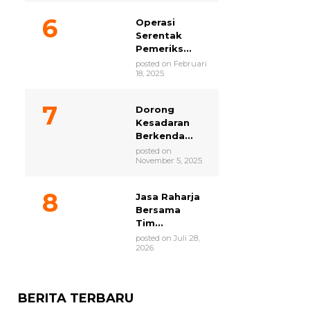
Operasi
Serentak
Pemeriks...
posted on Februari
18, 2025
Dorong
Kesadaran
Berkenda...
posted on
November 5, 2025
Jasa Raharja
Bersama
Tim...
posted on Juli 28,
2026
BERITA TERBARU