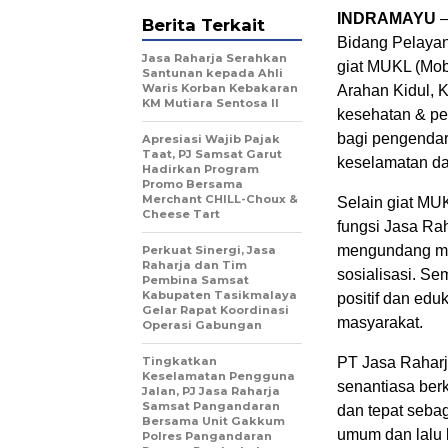
INDRAMAYU
–
Berita Terkait
Bidang Pelayan
Jasa Raharja Serahkan
giat MUKL (Mobi
Santunan kepada Ahli
Waris Korban Kebakaran
Arahan Kidul, 
KM Mutiara Sentosa II
kesehatan & pen
bagi pengendar
Apresiasi Wajib Pajak
Taat, PJ Samsat Garut
keselamatan dal
Hadirkan Program
Promo Bersama
Merchant CHILL-Choux &
Selain giat MUK
Cheese Tart
fungsi Jasa Ra
mengundang ma
Perkuat Sinergi, Jasa
Raharja dan Tim
sosialisasi. S
Pembina Samsat
Kabupaten Tasikmalaya
positif dan edu
Gelar Rapat Koordinasi
masyarakat.
Operasi Gabungan
Tingkatkan
PT Jasa Rahar
Keselamatan Pengguna
senantiasa ber
Jalan, PJ Jasa Raharja
Samsat Pangandaran
dan tepat seba
Bersama Unit Gakkum
umum dan lalu l
Polres Pangandaran