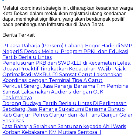
​​Melalui koordinasi strategis ini, diharapkan kesadaran warga
Kota Bekasi dalam melakukan registrasi ulang kendaraan
dapat meningkat signifikan, yang akan berdampak positif
pada pembangunan infrastruktur di Jawa Barat.
Berita Terkait
PT Jasa Raharja (Persero) Cabang Bogor Hadir di SMP
Negeri 5 Depok Melalui Program PPKL dan Edukasi
Tertib Berlalu Lintas
Penelusuran PKB dan SWDKLLJ di Kecamatan Leles,
Upaya Proaktif Tingkatkan Kepatuhan Wajib Pajak
Optimalisasi IWKBU, PJ Samsat Garut Laksanakan
Koordinasi dengan Terminal Tipe A Garut
Perkuat Sinergi, Jasa Raharja Bersama Tim Pembina
Samsat Laksanakan Audiensi dengan OJK
Tasikmalaya
Dorong Budaya Tertib Berlalu Lintas Di Perlintasan
Sebidang, Jasa Raharja Sukabumi Bersama Dishub
Kab Cianjur, Polres Cianjur dan Rail Fans Cianjur Gelar
Sosialisasi
Jasa Raharja Serahkan Santunan kepada Ahli Waris
Korban Kebakaran KM Mutiara Sentosa II