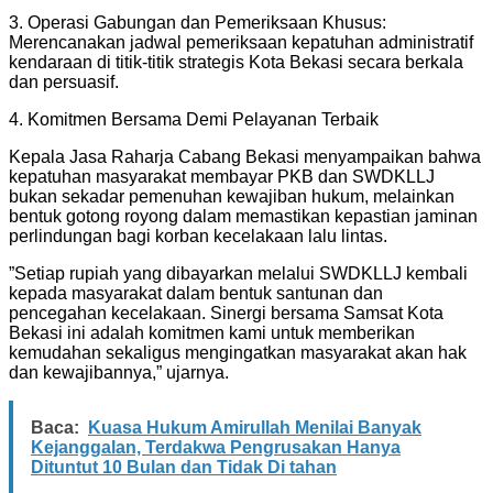
​3. Operasi Gabungan dan Pemeriksaan Khusus:
Merencanakan jadwal pemeriksaan kepatuhan administratif
kendaraan di titik-titik strategis Kota Bekasi secara berkala
dan persuasif.
​​4. Komitmen Bersama Demi Pelayanan Terbaik
​Kepala Jasa Raharja Cabang Bekasi menyampaikan bahwa
kepatuhan masyarakat membayar PKB dan SWDKLLJ
bukan sekadar pemenuhan kewajiban hukum, melainkan
bentuk gotong royong dalam memastikan kepastian jaminan
perlindungan bagi korban kecelakaan lalu lintas.
​”Setiap rupiah yang dibayarkan melalui SWDKLLJ kembali
kepada masyarakat dalam bentuk santunan dan
pencegahan kecelakaan. Sinergi bersama Samsat Kota
Bekasi ini adalah komitmen kami untuk memberikan
kemudahan sekaligus mengingatkan masyarakat akan hak
dan kewajibannya,” ujarnya.
Baca:
Kuasa Hukum Amirullah Menilai Banyak
Kejanggalan, Terdakwa Pengrusakan Hanya
Dituntut 10 Bulan dan Tidak Di tahan