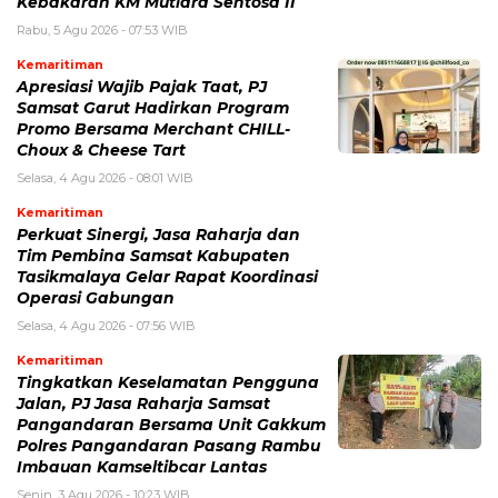
Kebakaran KM Mutiara Sentosa II
Rabu, 5 Agu 2026 - 07:53 WIB
Kemaritiman
Apresiasi Wajib Pajak Taat, PJ
Samsat Garut Hadirkan Program
Promo Bersama Merchant CHILL-
Choux & Cheese Tart
Selasa, 4 Agu 2026 - 08:01 WIB
Kemaritiman
Perkuat Sinergi, Jasa Raharja dan
Tim Pembina Samsat Kabupaten
Tasikmalaya Gelar Rapat Koordinasi
Operasi Gabungan
Selasa, 4 Agu 2026 - 07:56 WIB
Kemaritiman
Tingkatkan Keselamatan Pengguna
Jalan, PJ Jasa Raharja Samsat
Pangandaran Bersama Unit Gakkum
Polres Pangandaran Pasang Rambu
Imbauan Kamseltibcar Lantas
Senin, 3 Agu 2026 - 10:23 WIB