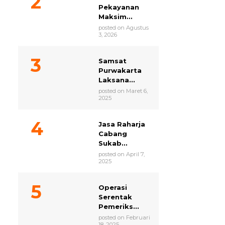
Pekayanan
Maksim...
posted on Agustus
3, 2026
Samsat
Purwakarta
Laksana...
posted on Maret 6,
2025
Jasa Raharja
Cabang
Sukab...
posted on April 7,
2025
Operasi
Serentak
Pemeriks...
posted on Februari
18, 2025