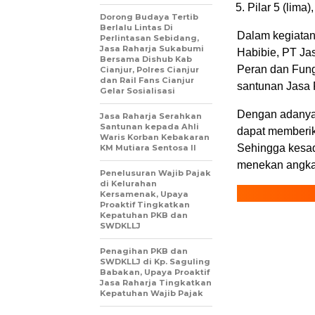
Pilar 5 (lima
Dorong Budaya Tertib
Berlalu Lintas Di
Dalam kegiatan 
Perlintasan Sebidang,
Jasa Raharja Sukabumi
Habibie, PT J
Bersama Dishub Kab
Peran dan Fung
Cianjur, Polres Cianjur
dan Rail Fans Cianjur
santunan Jasa 
Gelar Sosialisasi
Dengan adanya k
Jasa Raharja Serahkan
Santunan kepada Ahli
dapat memberik
Waris Korban Kebakaran
Sehingga kesada
KM Mutiara Sentosa II
menekan angka 
Penelusuran Wajib Pajak
di Kelurahan
Kersamenak, Upaya
Proaktif Tingkatkan
Kepatuhan PKB dan
SWDKLLJ
Penagihan PKB dan
SWDKLLJ di Kp. Saguling
Babakan, Upaya Proaktif
Jasa Raharja Tingkatkan
Kepatuhan Wajib Pajak