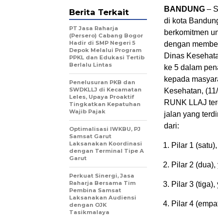
BANDUNG
– S
Berita Terkait
di kota Bandung
PT Jasa Raharja
berkomitmen un
(Persero) Cabang Bogor
Hadir di SMP Negeri 5
dengan member
Depok Melalui Program
Dinas Kesehata
PPKL dan Edukasi Tertib
Berlalu Lintas
ke 5 dalam pen
kepada masyara
Penelusuran PKB dan
SWDKLLJ di Kecamatan
Kesehatan, (11
Leles, Upaya Proaktif
RUNK LLAJ terd
Tingkatkan Kepatuhan
Wajib Pajak
jalan yang terdi
dari:
Optimalisasi IWKBU, PJ
Samsat Garut
Laksanakan Koordinasi
Pilar 1 (satu
dengan Terminal Tipe A
Garut
Pilar 2 (dua)
Perkuat Sinergi, Jasa
Raharja Bersama Tim
Pilar 3 (tiga
Pembina Samsat
Laksanakan Audiensi
Pilar 4 (empa
dengan OJK
Tasikmalaya