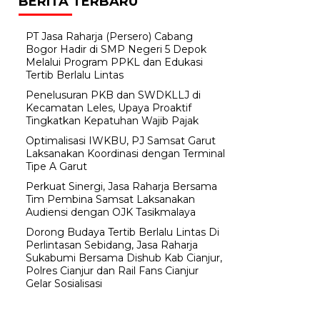
BERITA TERBARU
PT Jasa Raharja (Persero) Cabang
Bogor Hadir di SMP Negeri 5 Depok
Melalui Program PPKL dan Edukasi
Tertib Berlalu Lintas
Penelusuran PKB dan SWDKLLJ di
Kecamatan Leles, Upaya Proaktif
Tingkatkan Kepatuhan Wajib Pajak
Optimalisasi IWKBU, PJ Samsat Garut
Laksanakan Koordinasi dengan Terminal
Tipe A Garut
Perkuat Sinergi, Jasa Raharja Bersama
Tim Pembina Samsat Laksanakan
Audiensi dengan OJK Tasikmalaya
Dorong Budaya Tertib Berlalu Lintas Di
Perlintasan Sebidang, Jasa Raharja
Sukabumi Bersama Dishub Kab Cianjur,
Polres Cianjur dan Rail Fans Cianjur
Gelar Sosialisasi