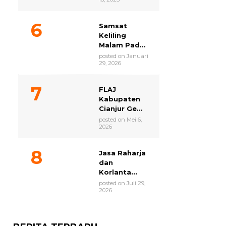
Samsat
Keliling
Malam Pad...
posted on Januari
29, 2026
FLAJ
Kabupaten
Cianjur Ge...
posted on Mei 6,
2026
Jasa Raharja
dan
Korlanta...
posted on Juli 29,
2026