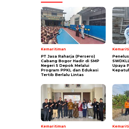
Kemaritiman
Kemarit
PT Jasa Raharja (Persero)
Penelus
Cabang Bogor Hadir di SMP
SWDKLLJ
Negeri 5 Depok Melalui
Upaya P
Program PPKL dan Edukasi
Kepatuh
Tertib Berlalu Lintas
Kemaritiman
Kemarit