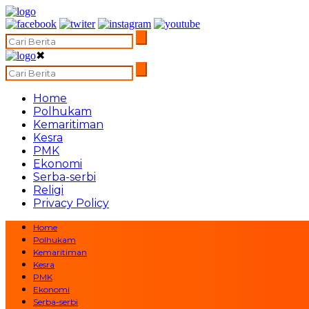
✖
Home
Polhukam
Kemaritiman
Kesra
PMK
Ekonomi
Serba-serbi
Religi
Privacy Policy
Home
Polhukam
Kemaritiman
Kesra
PMK
Ekonomi
Serba-serbi