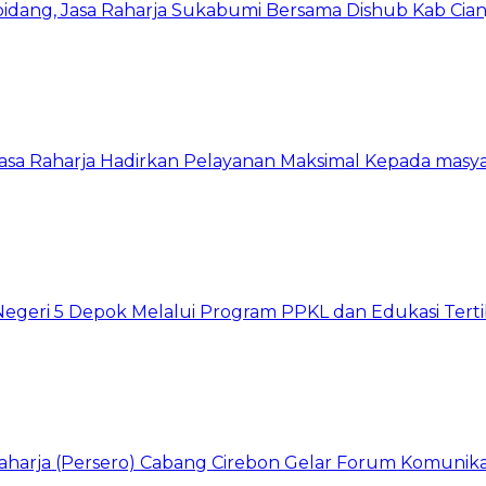
idang, Jasa Raharja Sukabumi Bersama Dishub Kab Cianjur,
asa Raharja Hadirkan Pelayanan Maksimal Kepada masy
Negeri 5 Depok Melalui Program PPKL dan Edukasi Tertib
aharja (Persero) Cabang Cirebon Gelar Forum Komunikas