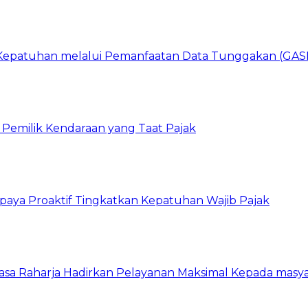
n Kepatuhan melalui Pemanfaatan Data Tunggakan (GA
 Pemilik Kendaraan yang Taat Pajak
aya Proaktif Tingkatkan Kepatuhan Wajib Pajak
asa Raharja Hadirkan Pelayanan Maksimal Kepada masy