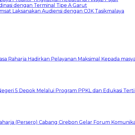
dinasi dengan Terminal Tipe A Garut
amsat Laksanakan Audiensi dengan OJK Tasikmalaya
asa Raharja Hadirkan Pelayanan Maksimal Kepada masy
Negeri 5 Depok Melalui Program PPKL dan Edukasi Tertib
aharja (Persero) Cabang Cirebon Gelar Forum Komunikas