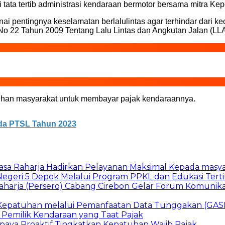
 tata tertib administrasi kendaraan bermotor bersama mitra K
 pentingnya keselamatan berlalulintas agar terhindar dari k
22 Tahun 2009 Tentang Lalu Lintas dan Angkutan Jalan (LLA
tuhan masyarakat untuk membayar pajak kendaraannya.
ada PTSL Tahun 2023
asa Raharja Hadirkan Pelayanan Maksimal Kepada masy
Negeri 5 Depok Melalui Program PPKL dan Edukasi Tertib
aharja (Persero) Cabang Cirebon Gelar Forum Komunikas
n Kepatuhan melalui Pemanfaatan Data Tunggakan (GA
 Pemilik Kendaraan yang Taat Pajak
aya Proaktif Tingkatkan Kepatuhan Wajib Pajak