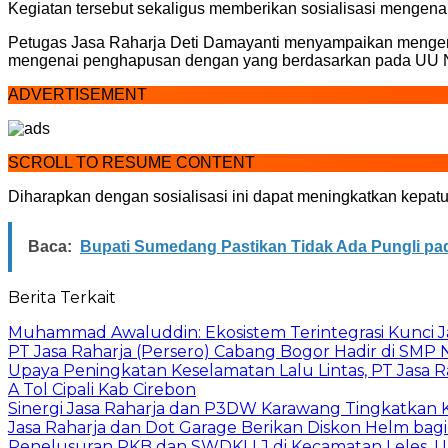
Kegiatan tersebut sekaligus memberikan sosialisasi mengenai
Petugas Jasa Raharja Deti Damayanti menyampaikan mengenai
mengenai penghapusan dengan yang berdasarkan pada UU No 
ADVERTISEMENT
SCROLL TO RESUME CONTENT
Diharapkan dengan sosialisasi ini dapat meningkatkan kepa
Baca:
Bupati Sumedang Pastikan Tidak Ada Pungli p
Berita Terkait
Muhammad Awaluddin: Ekosistem Terintegrasi Kunci J
PT Jasa Raharja (Persero) Cabang Bogor Hadir di SMP 
Upaya Peningkatan Keselamatan Lalu Lintas, PT Jasa R
A Tol Cipali Kab Cirebon
Sinergi Jasa Raharja dan P3DW Karawang Tingkatka
Jasa Raharja dan Dot Garage Berikan Diskon Helm bagi
Penelusuran PKB dan SWDKLLJ di Kecamatan Leles, Up