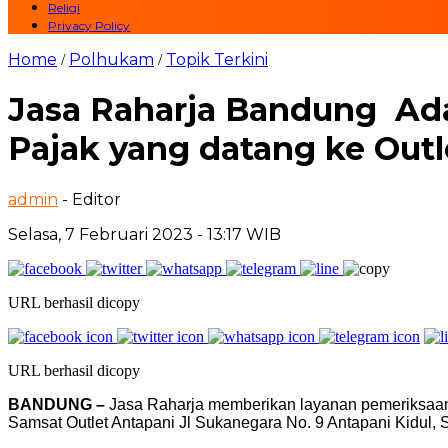
Religi
Privacy Policy
Home
Polhukam
Topik Terkini
/
/
Jasa Raharja Bandung Ada
Pajak yang datang ke Outl
admin
- Editor
Selasa, 7 Februari 2023 - 13:17 WIB
URL berhasil dicopy
URL berhasil dicopy
BANDUNG –
Jasa Raharja memberikan layanan pemeriksaan k
Samsat Outlet Antapani Jl Sukanegara No. 9 Antapani Kidul, S