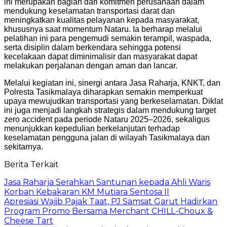
ini merupakan bagian dari komitmen perusahaan dalam
mendukung keselamatan transportasi darat dan
meningkatkan kualitas pelayanan kepada masyarakat,
khususnya saat momentum Nataru. Ia berharap melalui
pelatihan ini para pengemudi semakin terampil, waspada,
serta disiplin dalam berkendara sehingga potensi
kecelakaan dapat diminimalisir dan masyarakat dapat
melakukan perjalanan dengan aman dan lancar.
Melalui kegiatan ini, sinergi antara Jasa Raharja, KNKT, dan
Polresta Tasikmalaya diharapkan semakin memperkuat
upaya mewujudkan transportasi yang berkeselamatan. Diklat
ini juga menjadi langkah strategis dalam mendukung target
zero accident pada periode Nataru 2025–2026, sekaligus
menunjukkan kepedulian berkelanjutan terhadap
keselamatan pengguna jalan di wilayah Tasikmalaya dan
sekitarnya.
Berita Terkait
Jasa Raharja Serahkan Santunan kepada Ahli Waris
Korban Kebakaran KM Mutiara Sentosa II
Apresiasi Wajib Pajak Taat, PJ Samsat Garut Hadirkan
Program Promo Bersama Merchant CHILL-Choux &
Cheese Tart