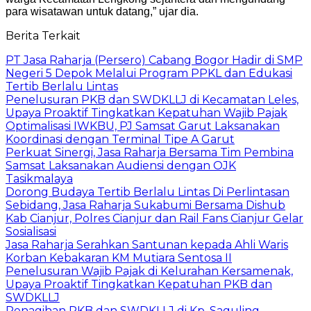
para wisatawan untuk datang,” ujar dia.
Berita Terkait
PT Jasa Raharja (Persero) Cabang Bogor Hadir di SMP
Negeri 5 Depok Melalui Program PPKL dan Edukasi
Tertib Berlalu Lintas
Penelusuran PKB dan SWDKLLJ di Kecamatan Leles,
Upaya Proaktif Tingkatkan Kepatuhan Wajib Pajak
Optimalisasi IWKBU, PJ Samsat Garut Laksanakan
Koordinasi dengan Terminal Tipe A Garut
Perkuat Sinergi, Jasa Raharja Bersama Tim Pembina
Samsat Laksanakan Audiensi dengan OJK
Tasikmalaya
Dorong Budaya Tertib Berlalu Lintas Di Perlintasan
Sebidang, Jasa Raharja Sukabumi Bersama Dishub
Kab Cianjur, Polres Cianjur dan Rail Fans Cianjur Gelar
Sosialisasi
Jasa Raharja Serahkan Santunan kepada Ahli Waris
Korban Kebakaran KM Mutiara Sentosa II
Penelusuran Wajib Pajak di Kelurahan Kersamenak,
Upaya Proaktif Tingkatkan Kepatuhan PKB dan
SWDKLLJ
Penagihan PKB dan SWDKLLJ di Kp. Saguling