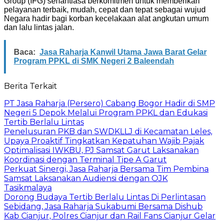
Group (IFG) senantiasa berkomitmen untuk memberikan
pelayanan terbaik, mudah, cepat dan tepat sebagai wujud
Negara hadir bagi korban kecelakaan alat angkutan umum
dan lalu lintas jalan.
Baca:
Jasa Raharja Kanwil Utama Jawa Barat Gelar
Program PPKL di SMK Negeri 2 Baleendah
Berita Terkait
PT Jasa Raharja (Persero) Cabang Bogor Hadir di SMP
Negeri 5 Depok Melalui Program PPKL dan Edukasi
Tertib Berlalu Lintas
Penelusuran PKB dan SWDKLLJ di Kecamatan Leles,
Upaya Proaktif Tingkatkan Kepatuhan Wajib Pajak
Optimalisasi IWKBU, PJ Samsat Garut Laksanakan
Koordinasi dengan Terminal Tipe A Garut
Perkuat Sinergi, Jasa Raharja Bersama Tim Pembina
Samsat Laksanakan Audiensi dengan OJK
Tasikmalaya
Dorong Budaya Tertib Berlalu Lintas Di Perlintasan
Sebidang, Jasa Raharja Sukabumi Bersama Dishub
Kab Cianjur, Polres Cianjur dan Rail Fans Cianjur Gelar