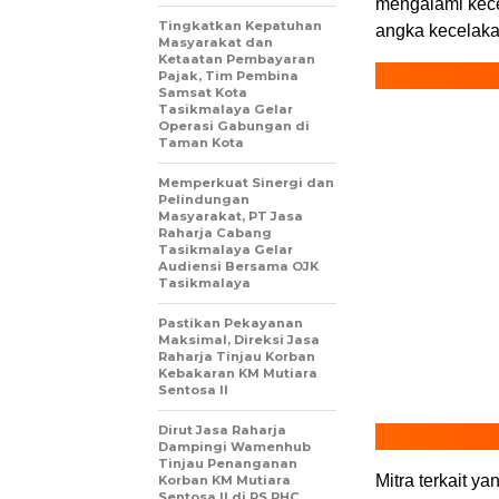
mengalami kece
Tingkatkan Kepatuhan
angka kecelaka
Masyarakat dan
Ketaatan Pembayaran
Pajak, Tim Pembina
Samsat Kota
Tasikmalaya Gelar
Operasi Gabungan di
Taman Kota
Memperkuat Sinergi dan
Pelindungan
Masyarakat, PT Jasa
Raharja Cabang
Tasikmalaya Gelar
Audiensi Bersama OJK
Tasikmalaya
Pastikan Pekayanan
Maksimal, Direksi Jasa
Raharja Tinjau Korban
Kebakaran KM Mutiara
Sentosa II
Dirut Jasa Raharja
Dampingi Wamenhub
Tinjau Penanganan
Mitra terkait y
Korban KM Mutiara
Sentosa II di RS PHC