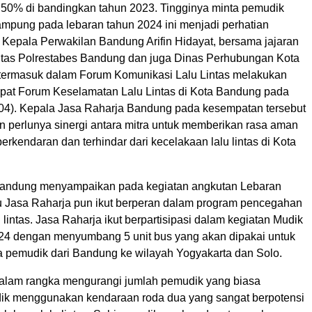
 50% di bandingkan tahun 2023. Tingginya minta pemudik
ampung pada lebaran tahun 2024 ini menjadi perhatian
 Kepala Perwakilan Bandung Arifin Hidayat, bersama jajaran
ntas Polrestabes Bandung dan juga Dinas Perhubungan Kota
ermasuk dalam Forum Komunikasi Lalu Lintas melakukan
Rapat Forum Keselamatan Lalu Lintas di Kota Bandung pada
2/04). Kepala Jasa Raharja Bandung pada kesempatan tersebut
perlunya sinergi antara mitra untuk memberikan rasa aman
rkendaran dan terhindar dari kecelakaan lalu lintas di Kota
Bandung menyampaikan pada kegiatan angkutan Lebaran
u Jasa Raharja pun ikut berperan dalam program pencegahan
 lintas. Jasa Raharja ikut berpartisipasi dalam kegiatan Mudik
024 dengan menyumbang 5 unit bus yang akan dipakai untuk
 pemudik dari Bandung ke wilayah Yogyakarta dan Solo.
i dalam rangka mengurangi jumlah pemudik yang biasa
ik menggunakan kendaraan roda dua yang sangat berpotensi