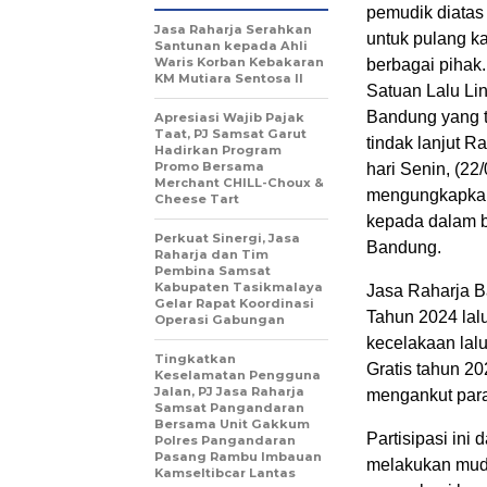
pemudik diatas
Jasa Raharja Serahkan
untuk pulang k
Santunan kepada Ahli
Waris Korban Kebakaran
berbagai pihak.
KM Mutiara Sentosa II
Satuan Lalu Li
Bandung yang t
Apresiasi Wajib Pajak
Taat, PJ Samsat Garut
tindak lanjut 
Hadirkan Program
Promo Bersama
hari Senin, (2
Merchant CHILL-Choux &
mengungkapkan 
Cheese Tart
kepada dalam be
Perkuat Sinergi, Jasa
Bandung.
Raharja dan Tim
Pembina Samsat
Kabupaten Tasikmalaya
Jasa Raharja 
Gelar Rapat Koordinasi
Tahun 2024 lal
Operasi Gabungan
kecelakaan lalu
Tingkatkan
Gratis tahun 2
Keselamatan Pengguna
Jalan, PJ Jasa Raharja
mengankut para
Samsat Pangandaran
Bersama Unit Gakkum
Partisipasi in
Polres Pangandaran
Pasang Rambu Imbauan
melakukan mud
Kamseltibcar Lantas