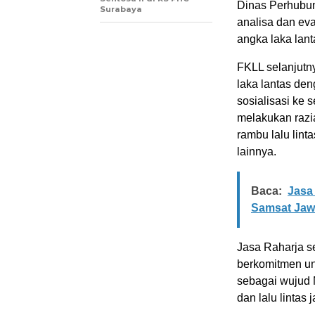
Dinas Perhubun
Surabaya
analisa dan ev
angka laka lant
FKLL selanjutn
laka lantas de
sosialisasi ke 
melakukan raz
rambu lalu lint
lainnya.
Baca:
Jasa
Samsat Jaw
Jasa Raharja 
berkomitmen un
sebagai wujud 
dan lalu lintas j