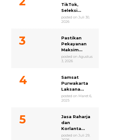
TikTok,
Seleksi...
posted on Juli 30,
2026
Pastikan
Pekayanan
Maksim...
posted on Agustus
3, 2026
Samsat
Purwakarta
Laksana...
posted on Maret 6,
2025
Jasa Raharja
dan
Korlanta...
posted on Juli 29,
2026