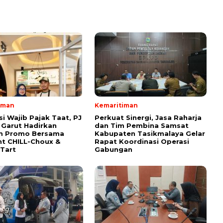
iman
Kemaritiman
si Wajib Pajak Taat, PJ
Perkuat Sinergi, Jasa Raharja
Garut Hadirkan
dan Tim Pembina Samsat
m Promo Bersama
Kabupaten Tasikmalaya Gelar
t CHILL-Choux &
Rapat Koordinasi Operasi
Tart
Gabungan