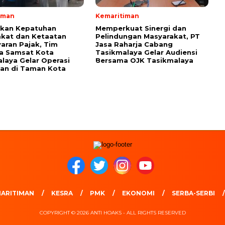
iman
Kemaritiman
tkan Kepatuhan
Memperkuat Sinergi dan
kat dan Ketaatan
Pelindungan Masyarakat, PT
ran Pajak, Tim
Jasa Raharja Cabang
a Samsat Kota
Tasikmalaya Gelar Audiensi
laya Gelar Operasi
Bersama OJK Tasikmalaya
an di Taman Kota
ARITIMAN
KESRA
PMK
EKONOMI
SERBA-SERBI
COPYRIGHT © 2026 ANTI HOAKS - ALL RIGHTS RESERVED