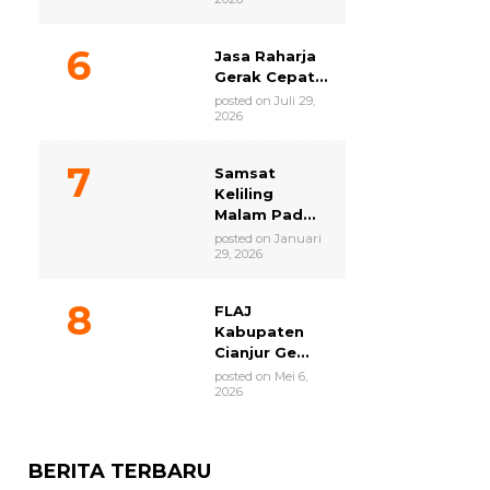
Jasa Raharja
Gerak Cepat...
posted on Juli 29,
2026
Samsat
Keliling
Malam Pad...
posted on Januari
29, 2026
FLAJ
Kabupaten
Cianjur Ge...
posted on Mei 6,
2026
BERITA TERBARU