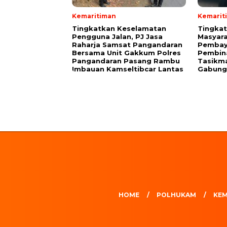
Kemaritiman
Kemarit
Tingkatkan Keselamatan
Tingka
Pengguna Jalan, PJ Jasa
Masyara
Raharja Samsat Pangandaran
Pembaya
Bersama Unit Gakkum Polres
Pembin
Pangandaran Pasang Rambu
Tasikma
Imbauan Kamseltibcar Lantas
Gabung
HOME
POLHUKAM
KEM