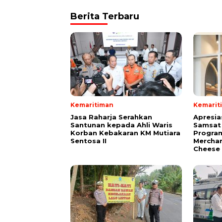
Berita Terbaru
Kemaritiman
Kemarit
Jasa Raharja Serahkan
Apresia
Santunan kepada Ahli Waris
Samsat 
Korban Kebakaran KM Mutiara
Progra
Sentosa II
Merchan
Cheese 