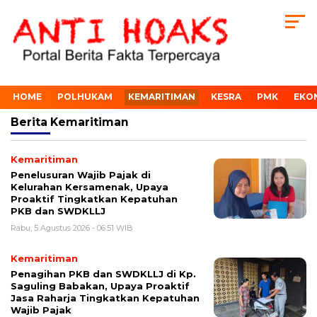
HOME
POLHUKAM
KEMARITIMAN
KESRA
PMK
EKO
Berita
Kemaritiman
Kemaritiman
Penelusuran Wajib Pajak di
Kelurahan Kersamenak, Upaya
Proaktif Tingkatkan Kepatuhan
PKB dan SWDKLLJ
Rabu, 5 Agustus 2026 - 06:51 WIB
Kemaritiman
Penagihan PKB dan SWDKLLJ di Kp.
Saguling Babakan, Upaya Proaktif
Jasa Raharja Tingkatkan Kepatuhan
Wajib Pajak