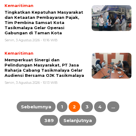
Kemaritiman
Tingkatkan Kepatuhan Masyarakat
dan Ketaatan Pembayaran Pajak,
Tim Pembina Samsat Kota
Tasikmalaya Gelar Operasi
Gabungan di Taman Kota
Senin, 3 Agustus 2026 - 10:16 WIB
Kemaritiman
Memperkuat Sinergi dan
Pelindungan Masyarakat, PT Jasa
Raharja Cabang Tasikmalaya Gelar
Audiensi Bersama OJK Tasikmalaya
Senin, 3 Agustus 2026 - 10:13 WIB
Paginasi
pos
Sebelumnya
1
2
3
4
…
389
Selanjutnya